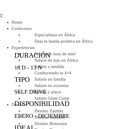
Home
Conócenos
Especialistas en África
Deja tu huella positiva en África
Experiencias
DURACIÓN
Safaris de luna de miel
Safaris de lujo en África
16 D - 13 N
Safaris a medida
Conduciendo tu 4×4
TIPO
Safaris en familia
Safaris en avioneta
SELF DRIVE
Safaris y playa
Safaris Glam Camp
DISPONIBILIDAD
Destinos
Destino Zambia
ENERO - DICIEMBRE
Destino Namibia
Destino Botswana
IDEAL