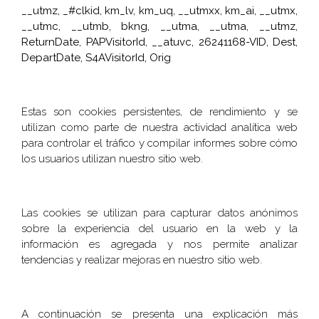
__utmz, _#clkid, km_lv, km_uq, __utmxx, km_ai, __utmx,
__utmc, __utmb, bkng, __utma, __utma, __utmz,
ReturnDate, PAPVisitorId, __atuvc, 26241168-VID, Dest,
DepartDate, S4AVisitorId, Orig
Estas son cookies persistentes, de rendimiento y se
utilizan como parte de nuestra actividad analítica web
para controlar el tráfico y compilar informes sobre cómo
los usuarios utilizan nuestro sitio web.
Las cookies se utilizan para capturar datos anónimos
sobre la experiencia del usuario en la web y la
información es agregada y nos permite analizar
tendencias y realizar mejoras en nuestro sitio web.
A continuación se presenta una explicación más