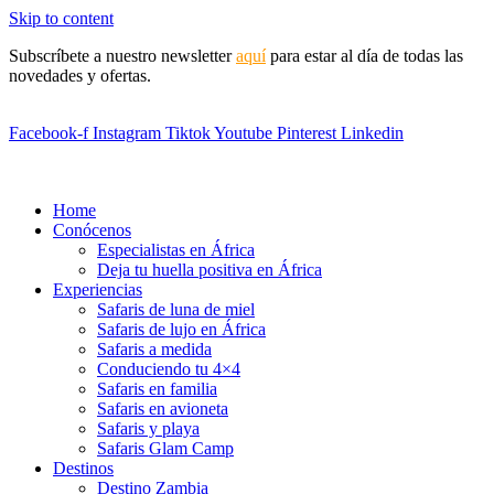
Skip to content
Subscríbete a nuestro newsletter
aquí
para estar al día de todas las
novedades y ofertas.
Facebook-f
Instagram
Tiktok
Youtube
Pinterest
Linkedin
Home
Conócenos
Especialistas en África
Deja tu huella positiva en África
Experiencias
Safaris de luna de miel
Safaris de lujo en África
Safaris a medida
Conduciendo tu 4×4
Safaris en familia
Safaris en avioneta
Safaris y playa
Safaris Glam Camp
Destinos
Destino Zambia