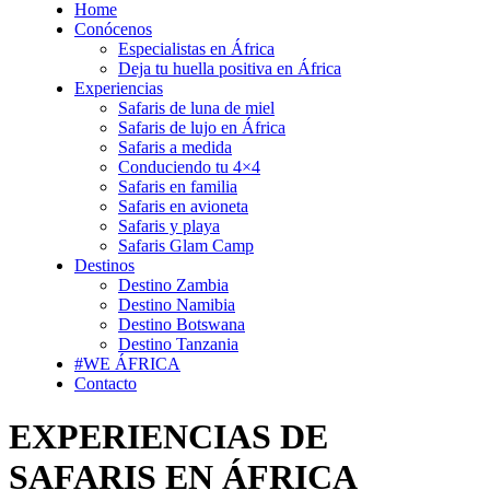
Home
Conócenos
Especialistas en África
Deja tu huella positiva en África
Experiencias
Safaris de luna de miel
Safaris de lujo en África
Safaris a medida
Conduciendo tu 4×4
Safaris en familia
Safaris en avioneta
Safaris y playa
Safaris Glam Camp
Destinos
Destino Zambia
Destino Namibia
Destino Botswana
Destino Tanzania
#WE
ÁFRICA
Contacto
EXPERIENCIAS DE
SAFARIS EN ÁFRICA