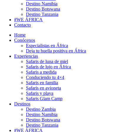
Destino Namibia
Destino Botswana
Destino Tanzania
#WE
ÁFRICA
Contacto
Home
Conócenos
Especialistas en África
Deja tu huella positiva en África
Experiencias
Safaris de luna de miel
Safaris de lujo en África
Safaris a medida
Conduciendo tu 4×4
Safaris en familia
Safaris en avioneta
Safaris y playa
Safaris Glam Camp
Destinos
Destino Zambia
Destino Namibia
Destino Botswana
Destino Tanzania
#WE
ÁFRICA