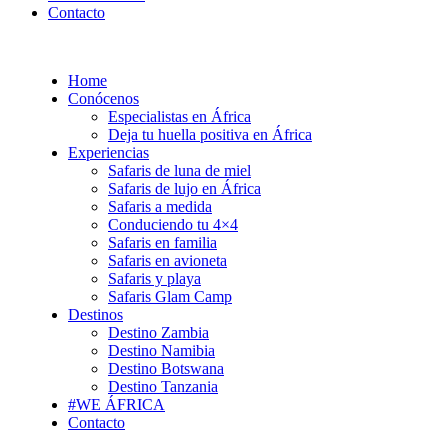
Contacto
Home
Conócenos
Especialistas en África
Deja tu huella positiva en África
Experiencias
Safaris de luna de miel
Safaris de lujo en África
Safaris a medida
Conduciendo tu 4×4
Safaris en familia
Safaris en avioneta
Safaris y playa
Safaris Glam Camp
Destinos
Destino Zambia
Destino Namibia
Destino Botswana
Destino Tanzania
#WE
ÁFRICA
Contacto